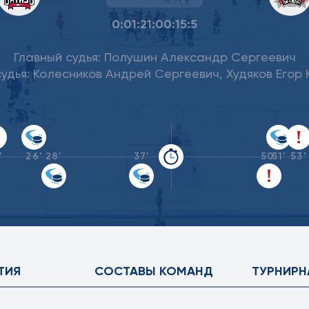
0:0
1:2
1:0
0:1
5:5
Главный судья:
Полушин Александр Сергеевич
удья:
Колесников Андрей Сергеевич,
Худяков Егор
'
26'
28'
37'
50'
51'
53'
ТИЯ
СОСТАВЫ КОМАНД
ТУРНИРН