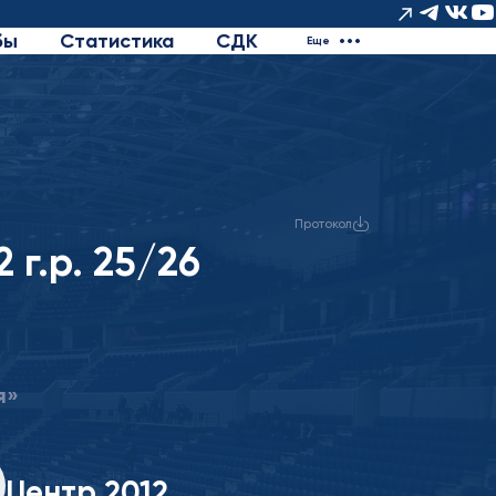
бы
Статистика
СДК
Еще
Протокол
 г.р. 25/26
я»
Центр 2012