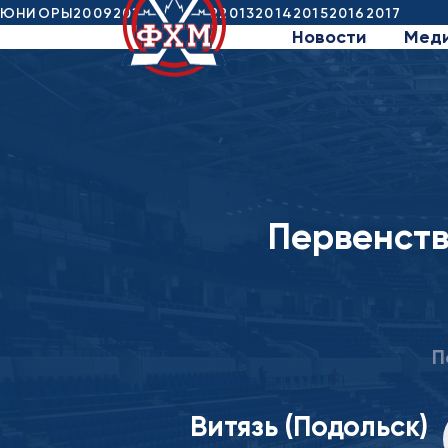
ЮНИОРЫ
2009
2010
2011
2012
2013
2014
2015
2016
2017
Новости
Мед
Первенство
П
Витязь (Подольск)