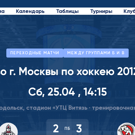
иа
Календарь
Таблицы
Турниры
Клу
ПЕРЕХОДНЫЕ МАТЧИ
МЕЖДУ ГРУППАМИ Б И В
 г. Москвы по хоккею 2012
Сб, 25.04 , 14:15
одольск, стадион «УТЦ Витязь · тренировочна
2
3
ПБ