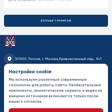
ДАТЫ ПРОВЕДЕНИЯ:
06.01.2026 - 13.01.2026
БОЛЬШЕ ТУРНИРОВ
101000, Россия, г. Москва,
Кривоколенный пер., 9с1
fhmoscow@mail.ru
Настройки cookie
Мы используем различные современные
8-495-621-35-95
технологии для работы сайта. Необязательные
компоненты, аналитические сервисы и видео из
Новости
Турниры
Контакты
внешних источников включаются только после
Календарь
СДК
Документы
вашего согласия.
Таблицы
Клубы
Спонсоры и
партнеры