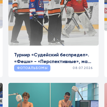
Турнир «Судейский беспредел».
«Фешн» - «Перспективные», матч
за 3-е место
ФОТОАЛЬБОМЫ
08.07.2026