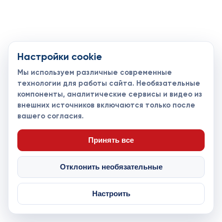
101000, Россия, г. Москва,
Кривоколенный пер., 9с1
fhmoscow@mail.ru
Настройки cookie
Мы используем различные современные
8-495-621-35-95
технологии для работы сайта. Необязательные
компоненты, аналитические сервисы и видео из
Новости
Турниры
Контакты
внешних источников включаются только после
Календарь
СДК
Документы
вашего согласия.
Таблицы
Клубы
Спонсоры и
партнеры
Принять все
Отклонить необязательные
Настроить
ПРИМЕНИТЬ
© Федерация хоккея Москвы 2013 - 2026. Все права защищены
Политика ПДн
Cookie
Согласие ПДн
Настройки cookie