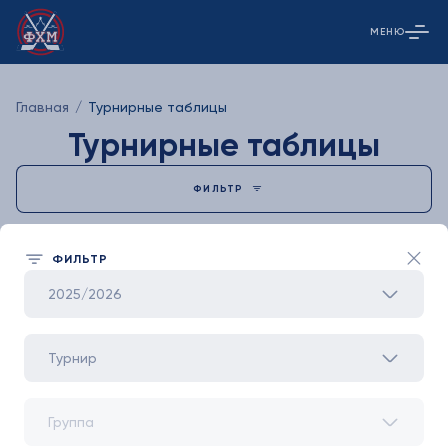
МЕНЮ
Открыть гла
Главная
/
Турнирные таблицы
Турнирные таблицы
ФИЛЬТР
Групповой этап
Московский зачёт
ФИЛЬТР
2025/2026
Турнир
Группа