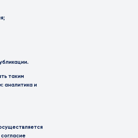
я;
убликации.
ать таким
: аналитика и
 осуществляется
 согласие