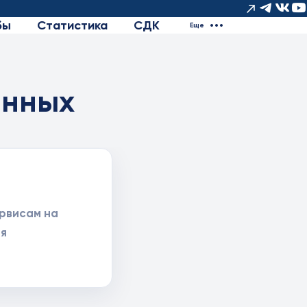
бы
Статистика
СДК
Еще
анных
ервисам на
ая