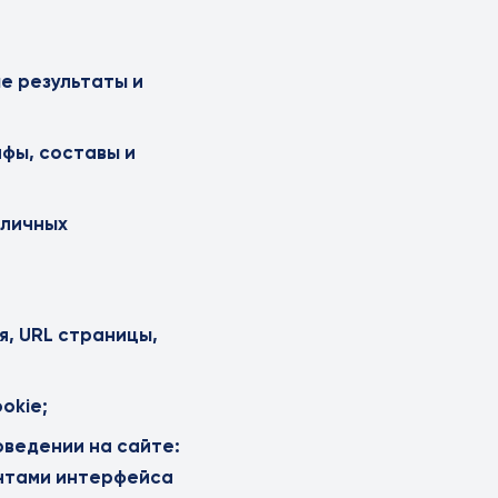
ые результаты и
афы, составы и
бличных
я, URL страницы,
okie;
оведении на сайте:
ентами интерфейса