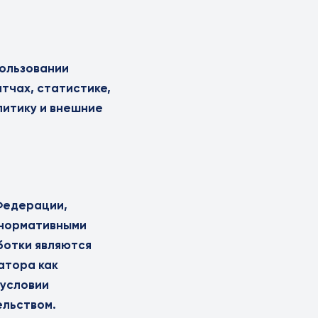
ользовании
тчах, статистике,
литику и внешние
Федерации,
 нормативными
ботки являются
атора как
 условии
ельством.