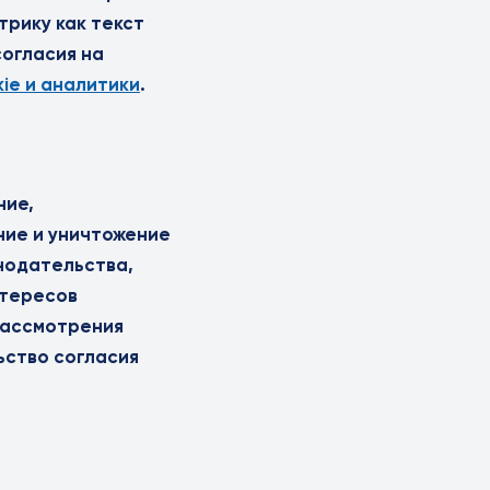
рику как текст
согласия на
ie и аналитики
.
ние,
ние и уничтожение
нодательства,
нтересов
рассмотрения
ьство согласия