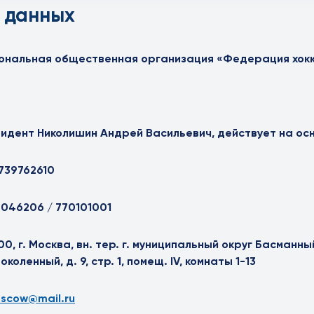
 данных
ональная общественная организация «Федерация хокк
идент Николишин Андрей Васильевич, действует на ос
739762610
046206 / 770101001
00, г. Москва, вн. тер. г. муниципальный округ Басманный
околенный, д. 9, стр. 1, помещ. IV, комнаты 1-13
scow@mail.ru