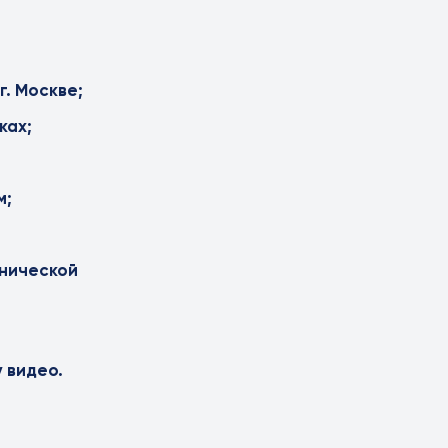
. Москве;
ках;
м;
хнической
 видео.