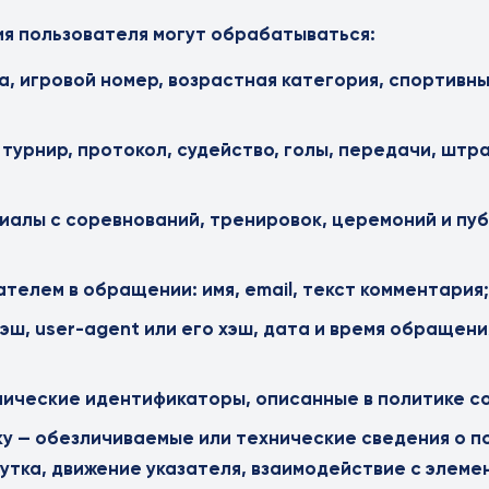
ия пользователя могут обрабатываться:
уа, игровой номер, возрастная категория, спортивн
 турнир, протокол, судейство, голы, передачи, штр
иалы с соревнований, тренировок, церемоний и пу
телем в обращении: имя, email, текст комментария;
эш, user-agent или его хэш, дата и время обращени
хнические идентификаторы, описанные в политике co
ку — обезличиваемые или технические сведения о п
утка, движение указателя, взаимодействие с элем