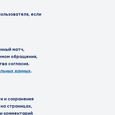
ользователя, если
анный матч,
иемом обращения,
тва согласия.
альных данных
.
и и сохранения
 на страницах,
 и комментарий