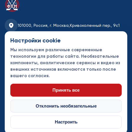
101000, Россия, г. Москва,
Кривоколенный пер., 9с1
fhmoscow@mail.ru
Настройки cookie
Мы используем различные современные
8-495-621-35-95
технологии для работы сайта. Необязательные
компоненты, аналитические сервисы и видео из
Новости
Турниры
Контакты
внешних источников включаются только после
Календарь
СДК
Документы
вашего согласия.
Таблицы
Клубы
Спонсоры и
партнеры
Принять все
Отклонить необязательные
Настроить
© Федерация хоккея Москвы 2013 - 2026. Все права защищены