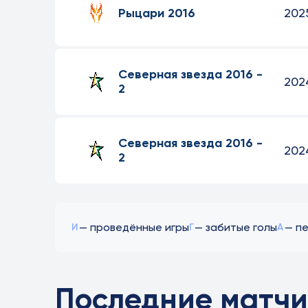
Рыцари 2016
202
Северная звезда 2016 -
202
2
Северная звезда 2016 -
202
2
— проведённые игры
— забитые голы
— п
И
Г
А
Последние матчи