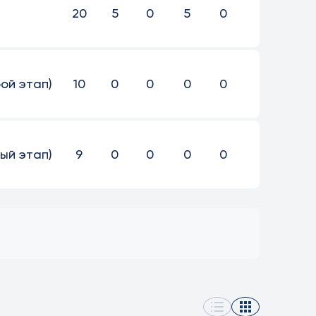
20
5
0
5
0
рой этап)
10
0
0
0
0
вый этап)
9
0
0
0
0