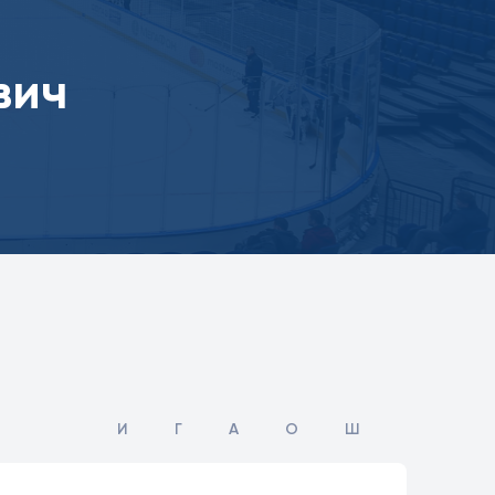
вич
И
Г
А
О
Ш