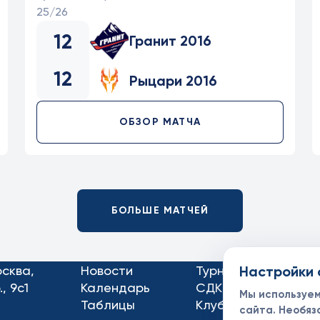
25/26
12
Гранит 2016
12
Рыцари 2016
ОБЗОР МАТЧА
БОЛЬШЕ МАТЧЕЙ
осква,
Новости
Турниры
Настройки 
Кон
, 9с1
Календарь
СДК
Док
Мы используе
Таблицы
Клубы
Спо
сайта. Необяз