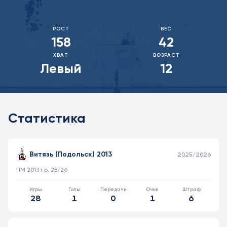
РОСТ
ВЕС
158
42
ХВАТ
ВОЗРАСТ
Левый
12
Статистика
Статистика игрока в матчах, проведённых полевым игроком
КОМАНДА
СЕЗОН
ТУРНИР
И
Г
А
О
Ш
Витязь (Подольск) 2013
2025/2026
ПМ 2013 г.р. 25/26
28
1
0
1
6