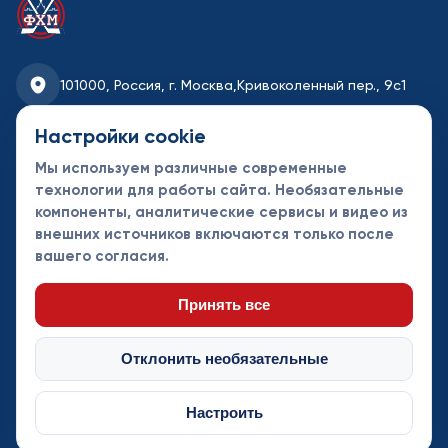
101000, Россия, г. Москва,
Кривоколенный пер., 9с1
fhmoscow@mail.ru
Настройки cookie
Мы используем различные современные
8-495-621-35-95
технологии для работы сайта. Необязательные
компоненты, аналитические сервисы и видео из
Новости
Турниры
Контакты
внешних источников включаются только после
Календарь
СДК
Документы
вашего согласия.
Таблицы
Клубы
Спонсоры и
партнеры
Принять все
Отклонить необязательные
Настроить
© Федерация хоккея Москвы 2013 - 2026. Все права защищены