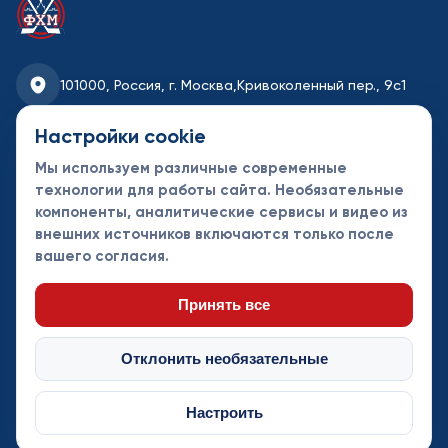
101000, Россия, г. Москва,
Кривоколенный пер., 9с1
fhmoscow@mail.ru
Настройки cookie
Мы используем различные современные
8-495-621-35-95
технологии для работы сайта. Необязательные
компоненты, аналитические сервисы и видео из
Новости
Турниры
Контакты
внешних источников включаются только после
Календарь
СДК
Документы
вашего согласия.
Таблицы
Клубы
Спонсоры и
партнеры
Принять все
Отклонить необязательные
Настроить
© Федерация хоккея Москвы 2013 - 2026. Все права защищены