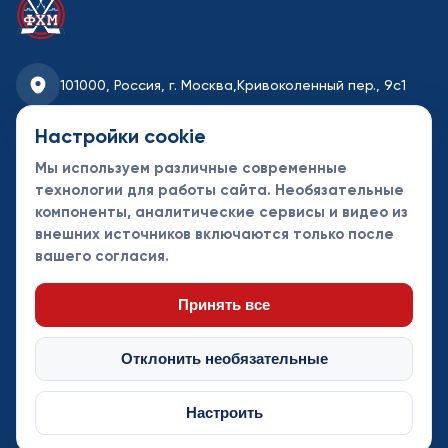
101000, Россия, г. Москва,
Кривоколенный пер., 9с1
fhmoscow@mail.ru
Настройки cookie
Мы используем различные современные
8-495-621-35-95
технологии для работы сайта. Необязательные
компоненты, аналитические сервисы и видео из
Новости
Турниры
Контакты
внешних источников включаются только после
Календарь
СДК
Документы
вашего согласия.
Таблицы
Клубы
Спонсоры и
партнеры
Принять все
Отклонить необязательные
Настроить
© Федерация хоккея Москвы 2013 - 2026. Все права защищены