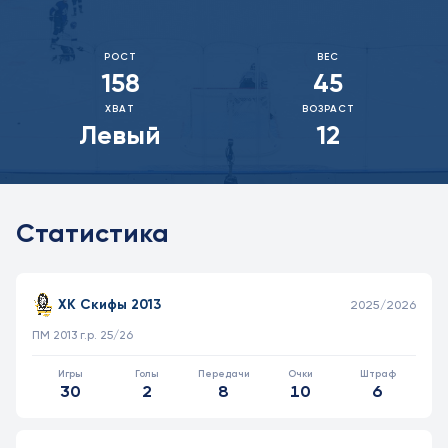
РОСТ
ВЕС
158
45
ХВАТ
ВОЗРАСТ
Левый
12
Статистика
Статистика игрока в матчах, проведённых полевым игроком
КОМАНДА
СЕЗОН
ТУРНИР
И
Г
А
О
Ш
ХК Скифы 2013
2025/2026
ПМ 2013 г.р. 25/26
30
2
8
10
6