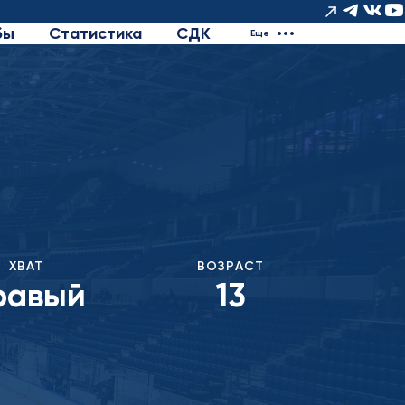
бы
Статистика
СДК
Еще
ХВАТ
ВОЗРАСТ
равый
13