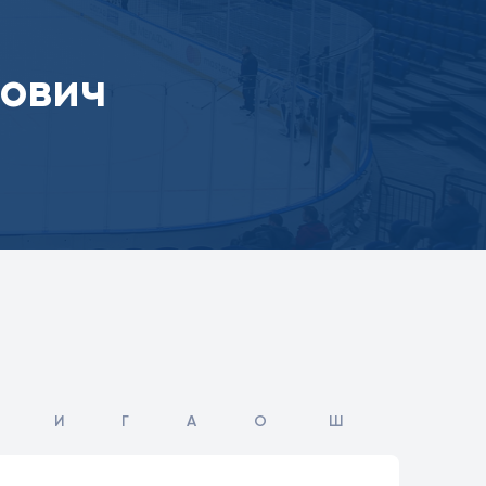
ович
И
Г
А
О
Ш