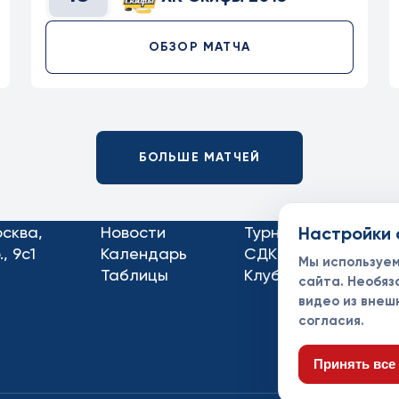
ОБЗОР МАТЧА
БОЛЬШЕ МАТЧЕЙ
осква,
Новости
Турниры
Настройки 
Кон
, 9с1
Календарь
СДК
Док
Мы используе
Таблицы
Клубы
Спо
сайта. Необяз
видео из внеш
согласия.
Принять все