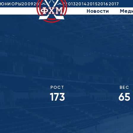
ЮНИОРЫ
2009
2010
2011
2012
2013
2014
2015
2016
2017
Новости
Мед
РОСТ
ВЕС
173
65