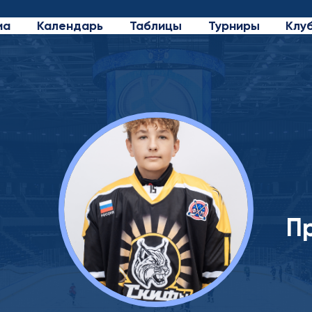
иа
Календарь
Таблицы
Турниры
Клу
П