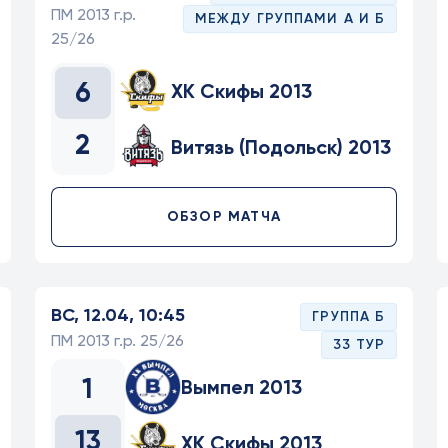
ПМ 2013 г.р.
МЕЖДУ ГРУППАМИ А И Б
25/26
6
ХК Скифы 2013
2
Витязь (Подольск) 2013
ОБЗОР МАТЧА
ВС, 12.04, 10:45
ГРУППА Б
ПМ 2013 г.р. 25/26
33 ТУР
1
Вымпел 2013
13
ХК Скифы 2013