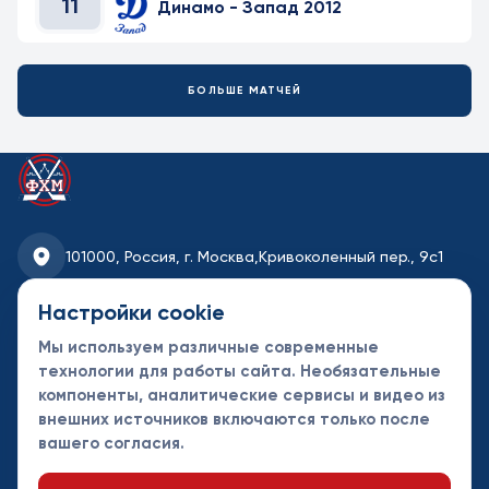
11
Динамо - Запад 2012
БОЛЬШЕ МАТЧЕЙ
101000, Россия, г. Москва,
Кривоколенный пер., 9с1
fhmoscow@mail.ru
Настройки cookie
Мы используем различные современные
8-495-621-35-95
технологии для работы сайта. Необязательные
компоненты, аналитические сервисы и видео из
Новости
Турниры
Контакты
внешних источников включаются только после
Календарь
СДК
Документы
вашего согласия.
Таблицы
Клубы
Спонсоры и
партнеры