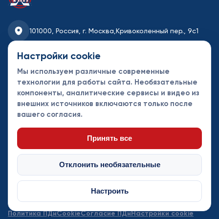
101000, Россия, г. Москва,
Кривоколенный пер., 9с1
fhmoscow@mail.ru
Настройки cookie
Мы используем различные современные
8-495-621-35-95
технологии для работы сайта. Необязательные
компоненты, аналитические сервисы и видео из
Новости
Турниры
Контакты
внешних источников включаются только после
Календарь
СДК
Документы
вашего согласия.
Таблицы
Клубы
Спонсоры и
партнеры
Принять все
Отклонить необязательные
Настроить
© Федерация хоккея Москвы 2013 - 2026. Все права защищены
Политика ПДн
Cookie
Согласие ПДн
Настройки cookie